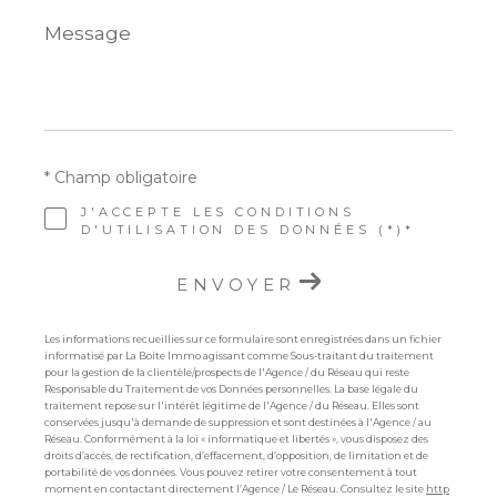
Message
*
* Champ obligatoire
J'ACCEPTE LES CONDITIONS
D'UTILISATION DES DONNÉES (*)*
ENVOYER
Les informations recueillies sur ce formulaire sont enregistrées dans un fichier
informatisé par La Boite Immo agissant comme Sous-traitant du traitement
pour la gestion de la clientèle/prospects de l'Agence / du Réseau qui reste
Responsable du Traitement de vos Données personnelles. La base légale du
traitement repose sur l'intérêt légitime de l'Agence / du Réseau. Elles sont
conservées jusqu'à demande de suppression et sont destinées à l'Agence / au
Réseau. Conformément à la loi « informatique et libertés », vous disposez des
droits d’accès, de rectification, d’effacement, d’opposition, de limitation et de
portabilité de vos données. Vous pouvez retirer votre consentement à tout
moment en contactant directement l’Agence / Le Réseau. Consultez le site
http