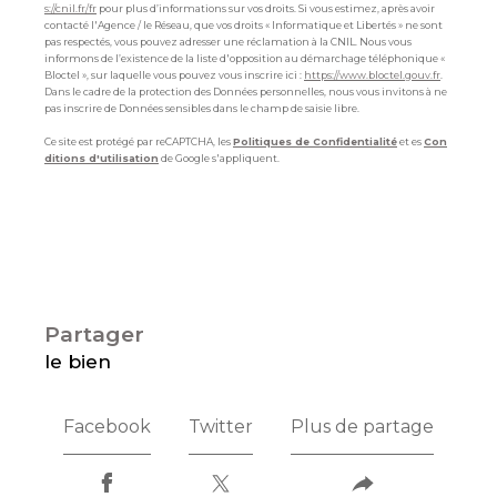
s://cnil.fr/fr
pour plus d’informations sur vos droits. Si vous estimez, après avoir
contacté l'Agence / le Réseau, que vos droits « Informatique et Libertés » ne sont
pas respectés, vous pouvez adresser une réclamation à la CNIL. Nous vous
informons de l’existence de la liste d'opposition au démarchage téléphonique «
Bloctel », sur laquelle vous pouvez vous inscrire ici :
https://www.bloctel.gouv.fr
.
Dans le cadre de la protection des Données personnelles, nous vous invitons à ne
pas inscrire de Données sensibles dans le champ de saisie libre.
Ce site est protégé par reCAPTCHA, les
Politiques de Confidentialité
et es
Con
ditions d'utilisation
de Google s'appliquent.
partager
le bien
Facebook
Twitter
Plus de partage