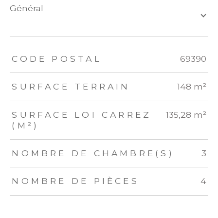
général
TRAD_ZEPHYR_Caracteristique
TRAD_ZEPHYR_Valeurs
CODE POSTAL
69390
SURFACE TERRAIN
148 m²
SURFACE LOI CARREZ
135,28 m²
(M²)
NOMBRE DE CHAMBRE(S)
3
NOMBRE DE PIÈCES
4