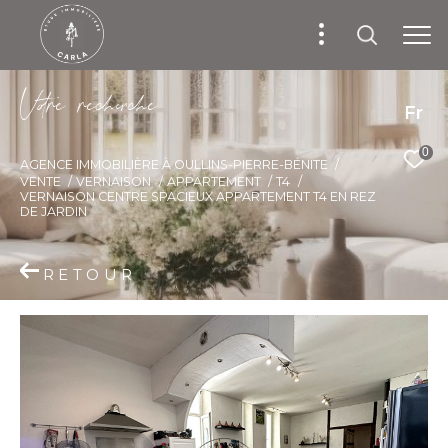
V
o
r
e
r
e
c
e
c
e
Fr
0
AGENCE IMMOBILIÈRE À OULLINS-PIERRE-BÉNITE
VENTE
VERNAISON
APPARTEMENT
T4
VERNAISON CENTRE SPACIEUX APPARTEMENT T4 EN REZ
DE JARDIN
RETOUR