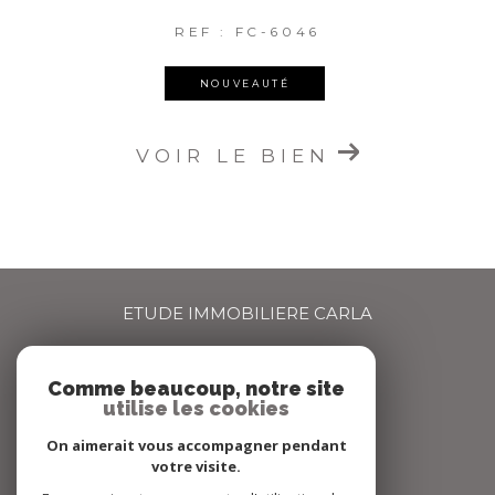
REF : FC-6046
NOUVEAUTÉ
VOIR LE BIEN
ETUDE IMMOBILIERE CARLA
04 72 66 67 68
Comme beaucoup, notre site
agence@carlaimmo.com
utilise les cookies
159 GRANDE RUE
69600
OULLINS
On aimerait vous accompagner pendant
votre visite.