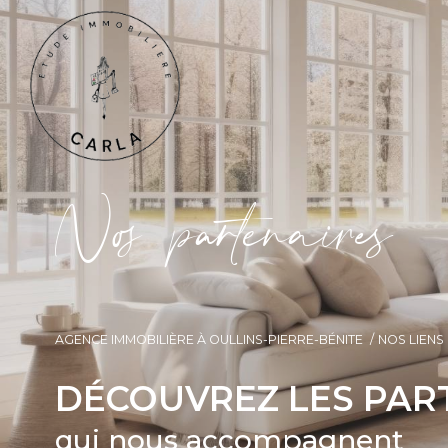
N
o
p
a
t
e
n
a
i
e
AGENCE IMMOBILIÈRE À OULLINS-PIERRE-BÉNITE
NOS LIENS
DÉCOUVREZ LES PAR
qui nous accompagnent