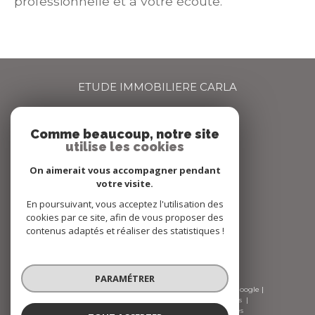
professionnelle et à votre écoute.
ETUDE IMMOBILIERE CARLA
04 72 66 67 68
Comme beaucoup, notre site
agence@carlaimmo.com
utilise les cookies
159 GRANDE RUE
69600
OULLINS
On aimerait vous accompagner pendant
votre visite.
En poursuivant, vous acceptez l'utilisation des
Nous suivre sur
cookies par ce site, afin de vous proposer des
contenus adaptés et réaliser des statistiques !
PARAMÉTRER
© 2026 | Tous droits réservés | Traduction powered by Google |
Nos honoraires
Plan du site
Mentions légales
Admin
Nos liens
Politique RGPD
Cookies