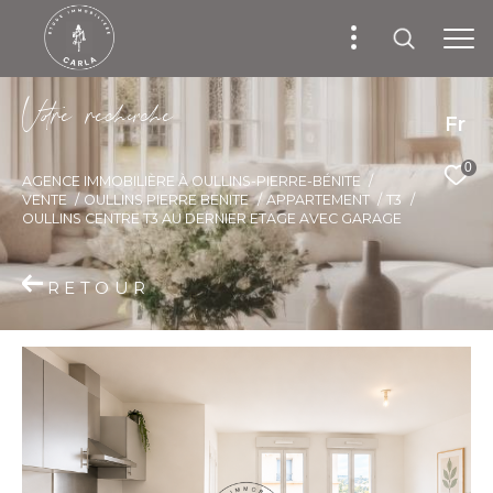
V
o
r
e
r
e
c
e
c
e
Fr
0
AGENCE IMMOBILIÈRE À OULLINS-PIERRE-BÉNITE
VENTE
OULLINS PIERRE BENITE
APPARTEMENT
T3
OULLINS CENTRE T3 AU DERNIER ETAGE AVEC GARAGE
RETOUR