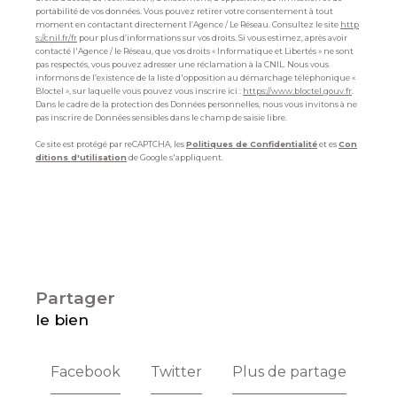
portabilité de vos données. Vous pouvez retirer votre consentement à tout
moment en contactant directement l’Agence / Le Réseau. Consultez le site
http
s://cnil.fr/fr
pour plus d’informations sur vos droits. Si vous estimez, après avoir
contacté l'Agence / le Réseau, que vos droits « Informatique et Libertés » ne sont
pas respectés, vous pouvez adresser une réclamation à la CNIL. Nous vous
informons de l’existence de la liste d'opposition au démarchage téléphonique «
Bloctel », sur laquelle vous pouvez vous inscrire ici :
https://www.bloctel.gouv.fr
.
Dans le cadre de la protection des Données personnelles, nous vous invitons à ne
pas inscrire de Données sensibles dans le champ de saisie libre.
Ce site est protégé par reCAPTCHA, les
Politiques de Confidentialité
et es
Con
ditions d'utilisation
de Google s'appliquent.
partager
le bien
Facebook
Twitter
Plus de partage