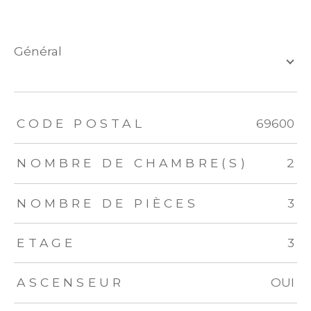
général
TRAD_ZEPHYR_Caracteristique
TRAD_ZEPHYR_Valeurs
CODE POSTAL
69600
NOMBRE DE CHAMBRE(S)
2
NOMBRE DE PIÈCES
3
ETAGE
3
ASCENSEUR
OUI