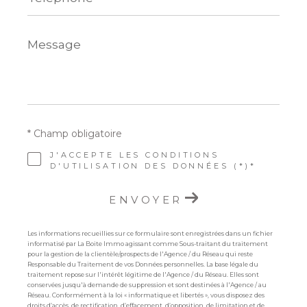
Message
*
* Champ obligatoire
J'ACCEPTE LES CONDITIONS
D'UTILISATION DES DONNÉES (*)*
ENVOYER
Les informations recueillies sur ce formulaire sont enregistrées dans un fichier
informatisé par La Boite Immo agissant comme Sous-traitant du traitement
pour la gestion de la clientèle/prospects de l'Agence / du Réseau qui reste
Responsable du Traitement de vos Données personnelles. La base légale du
traitement repose sur l'intérêt légitime de l'Agence / du Réseau. Elles sont
conservées jusqu'à demande de suppression et sont destinées à l'Agence / au
Réseau. Conformément à la loi « informatique et libertés », vous disposez des
droits d’accès, de rectification, d’effacement, d’opposition, de limitation et de