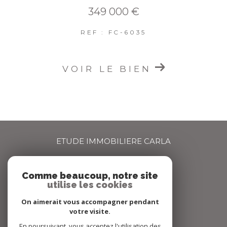
349 000 €
REF : FC-6035
VOIR LE BIEN
ETUDE IMMOBILIERE CARLA
04 72 66 67 68
Comme beaucoup, notre site
agence@carlaimmo.com
utilise les cookies
159 GRANDE RUE
69600
OULLINS
On aimerait vous accompagner pendant
votre visite.
En poursuivant, vous acceptez l'utilisation des