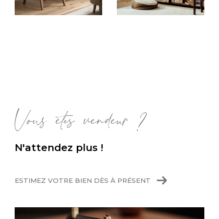
Sur ce site, vous aurez accès à nos offres
concernant des maisons familiales à Oullins,
ou de grands appartements proches de
toutes commodités, à Vernaison ou encore à
Oullins. Quels que soient vos critères, nos
agents sélectionnent pour vous les biens qui
correspondent à vos attentes et qui
pourraient convenir pour votre
achat immobili
Vous êtes vendeur ?
er
.
Faire estimer sa maison ou son
N'attendez plus !
appartement
ESTIMEZ VOTRE BIEN DÈS À PRÉSENT
Notre équipe accompagne également les
propriétaires vendeurs, désireux de
vendre
rapidement et au prix du marché
. Grâce à