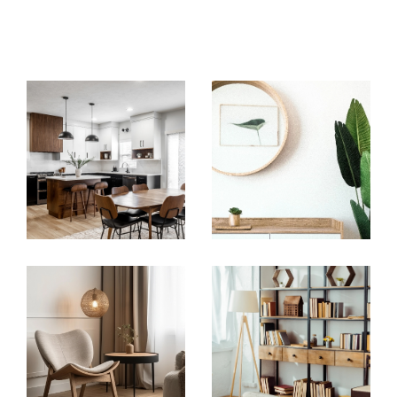
Notre intervention rayonne principalement à
Saint-Genis-Laval, Oullins et dans l'ouest de la
métropole de Lyon. Que vous soyez à la
recherche de votre habitation principale,
d'une résidence secondaire, ou même d'un
investissement locatif, notre équipe prend en
charge votre demande et s'occupe de
trouver le bien idéal en fonction de vos
critères.
Acheter un bien immobilier aux abords
d'Oullins
L'agence vous propose de découvrir
son
catalogue de biens immobiliers à
Oullins, Saint-Genis-Laval
et aux environs.