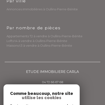
Par ville
Annonces immobilières à Oullins-Pierre-Bénite
Par nombre de pièces
Appartements T2 à vendre à Oullins-Pierre-Bénite
Lofts t4 à vendre à Oullins-Pierre-Bénite
Maisons t3 à vendre à Oullins-Pierre-Bénite
ETUDE IMMOBILIERE CARLA
04 72 66 67 68
agence@carlaimmo.com
Comme beaucoup, notre site
159 GRANDE RUE
utilise les cookies
69600
OULLINS