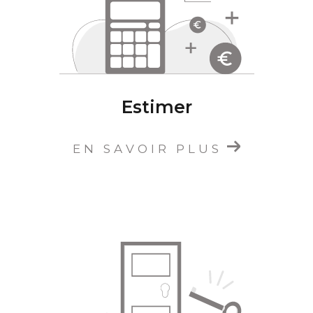
la
location de biens immobiliers
à Oullins,
Saint-Genis-Lavl et dans le rhône.
L'équipe d'Étude Immobilière CARLA est à
votre écoute et reste disponible via ses
coordonnées ou son formulaire de contact
Estimer
pour discuter de votre
projet immobilier à
Oullins
, et participer à la concrétisation de vos
ambitions.
EN SAVOIR PLUS