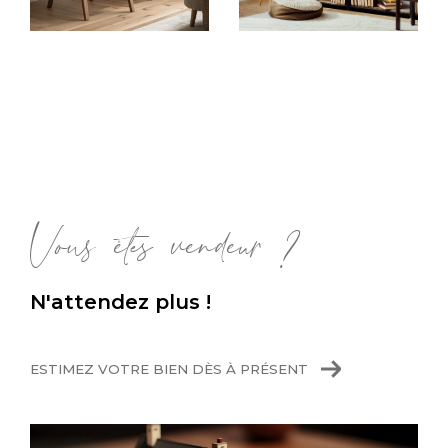
Sur ce site, vous aurez accès à nos offres
concernant des maisons familiales à Oullins,
ou de grands appartements proches de
toutes commodités, à Vernaison ou encore à
Oullins. Quels que soient vos critères, nos
agents sélectionnent pour vous les biens qui
correspondent à vos attentes et qui
pourraient convenir pour votre
achat immobili
Vous êtes vendeur ?
er
.
Faire estimer sa maison ou son
N'attendez plus !
appartement
ESTIMEZ VOTRE BIEN DÈS À PRÉSENT
Notre équipe accompagne également les
propriétaires vendeurs, désireux de
vendre
rapidement et au prix du marché
. Grâce à