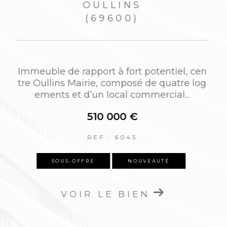
OULLINS-PIERRE-BÉNITE
(69600)
3 pièces - 69,85 m²
n
Dans le centre d’Oullins, à quelques mètr
o
es de la mairie, du métro et de toutes les
commodités, dans une résidence...
290 000 €
REF : FC-6046
NOUVEAUTÉ
VOIR LE BIEN