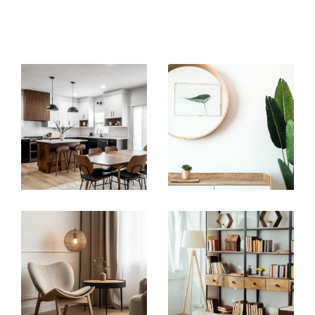
Notre intervention rayonne principalement à
Saint-Genis-Laval, Oullins et dans l'ouest de la
métropole de Lyon. Que vous soyez à la
recherche de votre habitation principale,
d'une résidence secondaire, ou même d'un
investissement locatif, notre équipe prend en
charge votre demande et s'occupe de
trouver le bien idéal en fonction de vos
critères.
Acheter un bien immobilier aux abords
d'Oullins
L'agence vous propose de découvrir
son
catalogue de biens immobiliers à
Oullins, Saint-Genis-Laval
et aux environs.