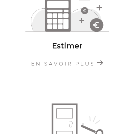
la
location de biens immobiliers
à Oullins,
Saint-Genis-Lavl et dans le rhône.
L'équipe d'Étude Immobilière CARLA est à
votre écoute et reste disponible via ses
coordonnées ou son formulaire de contact
Estimer
pour discuter de votre
projet immobilier à
Oullins
, et participer à la concrétisation de vos
ambitions.
EN SAVOIR PLUS