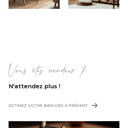
Sur ce site, vous aurez accès à nos offres
concernant des maisons familiales à Oullins,
ou de grands appartements proches de
toutes commodités, à Vernaison ou encore à
Oullins. Quels que soient vos critères, nos
agents sélectionnent pour vous les biens qui
correspondent à vos attentes et qui
pourraient convenir pour votre
achat immobili
Vous êtes vendeur ?
er
.
Faire estimer sa maison ou son
N'attendez plus !
appartement
ESTIMEZ VOTRE BIEN DÈS À PRÉSENT
Notre équipe accompagne également les
propriétaires vendeurs, désireux de
vendre
rapidement et au prix du marché
. Grâce à