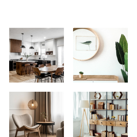
Notre intervention rayonne principalement à
Saint-Genis-Laval, Oullins et dans l'ouest de la
métropole de Lyon. Que vous soyez à la
recherche de votre habitation principale,
d'une résidence secondaire, ou même d'un
investissement locatif, notre équipe prend en
charge votre demande et s'occupe de
trouver le bien idéal en fonction de vos
critères.
Acheter un bien immobilier aux abords
d'Oullins
L'agence vous propose de découvrir
son
catalogue de biens immobiliers à
Oullins, Saint-Genis-Laval
et aux environs.