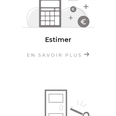
la
location de biens immobiliers
à Oullins,
Saint-Genis-Lavl et dans le rhône.
L'équipe d'Étude Immobilière CARLA est à
votre écoute et reste disponible via ses
coordonnées ou son formulaire de contact
Estimer
pour discuter de votre
projet immobilier à
Oullins
, et participer à la concrétisation de vos
ambitions.
EN SAVOIR PLUS