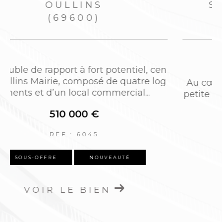
OULLINS-PIERRE-BÉNITE
(69600)
3 pièces - 69,85 m²
n
Dans le centre d’Oullins, à quelques mètr
o
es de la mairie, du métro et de toutes les
commodités, dans une résidence...
290 000 €
REF : FC-6046
NOUVEAUTÉ
VOIR LE BIEN