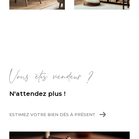
Sur ce site, vous aurez accès à nos offres
concernant des maisons familiales à Oullins,
ou de grands appartements proches de
toutes commodités, à Vernaison ou encore à
Oullins. Quels que soient vos critères, nos
agents sélectionnent pour vous les biens qui
correspondent à vos attentes et qui
pourraient convenir pour votre
achat immobili
Vous êtes vendeur ?
er
.
Faire estimer sa maison ou son
N'attendez plus !
appartement
ESTIMEZ VOTRE BIEN DÈS À PRÉSENT
Notre équipe accompagne également les
propriétaires vendeurs, désireux de
vendre
rapidement et au prix du marché
. Grâce à