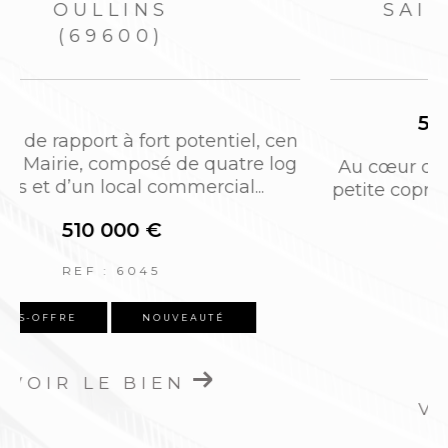
OULLINS-PIERRE-BÉNITE
(69600)
3 pièces - 69,85 m²
n
Dans le centre d’Oullins, à quelques mètr
o
es de la mairie, du métro et de toutes les
commodités, dans une résidence...
290 000 €
REF : FC-6046
NOUVEAUTÉ
VOIR LE BIEN