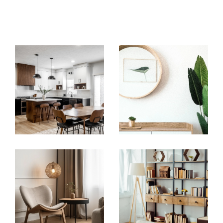
Notre intervention rayonne principalement à
Saint-Genis-Laval, Oullins et dans l'ouest de la
métropole de Lyon. Que vous soyez à la
recherche de votre habitation principale,
d'une résidence secondaire, ou même d'un
investissement locatif, notre équipe prend en
charge votre demande et s'occupe de
trouver le bien idéal en fonction de vos
critères.
Acheter un bien immobilier aux abords
d'Oullins
L'agence vous propose de découvrir
son
catalogue de biens immobiliers à
Oullins, Saint-Genis-Laval
et aux environs.