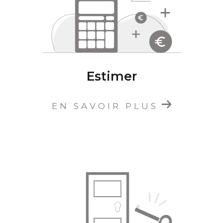
la
location de biens immobiliers
à Oullins,
Saint-Genis-Lavl et dans le rhône.
L'équipe d'Étude Immobilière CARLA est à
votre écoute et reste disponible via ses
coordonnées ou son formulaire de contact
Estimer
pour discuter de votre
projet immobilier à
Oullins
, et participer à la concrétisation de vos
ambitions.
EN SAVOIR PLUS