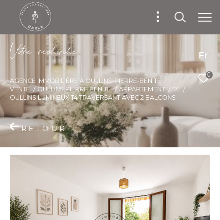
V
o
r
e
r
e
c
e
c
e
Fr
0
AGENCE IMMOBILIÈRE À OULLINS-PIERRE-BÉNITE
VENTE
OULLINS PIERRE BENITE
APPARTEMENT
T4
OULLINS LUMINEUX T4 TRAVERSANT AVEC 2 BALCONS
RETOUR