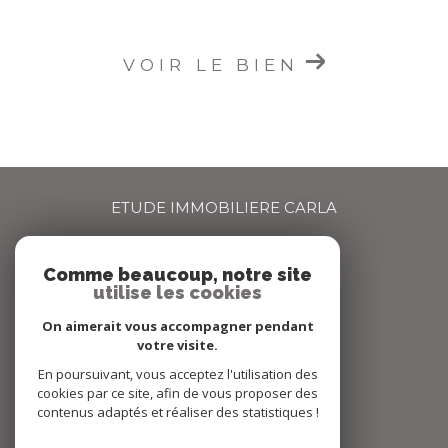
VOIR LE BIEN
ETUDE IMMOBILIERE CARLA
04 72 66 67 68
Comme beaucoup, notre site
agence@carlaimmo.com
utilise les cookies
159 GRANDE RUE
69600
OULLINS
On aimerait vous accompagner pendant
votre visite.
En poursuivant, vous acceptez l'utilisation des
Nous suivre sur
cookies par ce site, afin de vous proposer des
contenus adaptés et réaliser des statistiques !