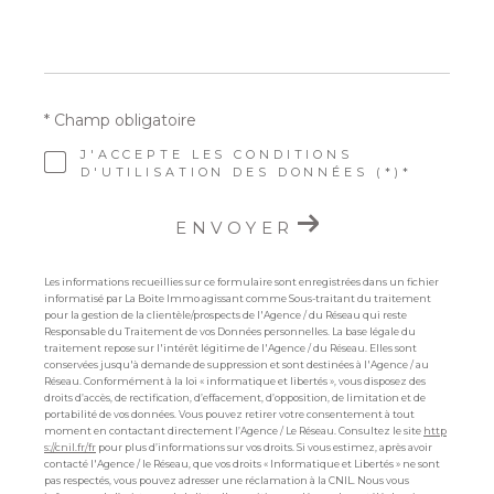
* Champ obligatoire
J'ACCEPTE LES CONDITIONS
D'UTILISATION DES DONNÉES (*)*
ENVOYER
Les informations recueillies sur ce formulaire sont enregistrées dans un fichier
informatisé par La Boite Immo agissant comme Sous-traitant du traitement
pour la gestion de la clientèle/prospects de l'Agence / du Réseau qui reste
Responsable du Traitement de vos Données personnelles. La base légale du
traitement repose sur l'intérêt légitime de l'Agence / du Réseau. Elles sont
conservées jusqu'à demande de suppression et sont destinées à l'Agence / au
Réseau. Conformément à la loi « informatique et libertés », vous disposez des
droits d’accès, de rectification, d’effacement, d’opposition, de limitation et de
portabilité de vos données. Vous pouvez retirer votre consentement à tout
moment en contactant directement l’Agence / Le Réseau. Consultez le site
http
s://cnil.fr/fr
pour plus d’informations sur vos droits. Si vous estimez, après avoir
contacté l'Agence / le Réseau, que vos droits « Informatique et Libertés » ne sont
pas respectés, vous pouvez adresser une réclamation à la CNIL. Nous vous