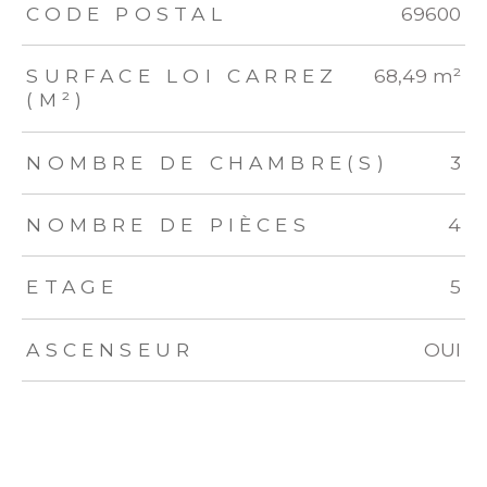
TRAD_ZEPHYR_Caracteristique
TRAD_ZEPHYR_Valeurs
CODE POSTAL
69600
SURFACE LOI CARREZ
68,49 m²
(M²)
NOMBRE DE CHAMBRE(S)
3
NOMBRE DE PIÈCES
4
ETAGE
5
ASCENSEUR
OUI