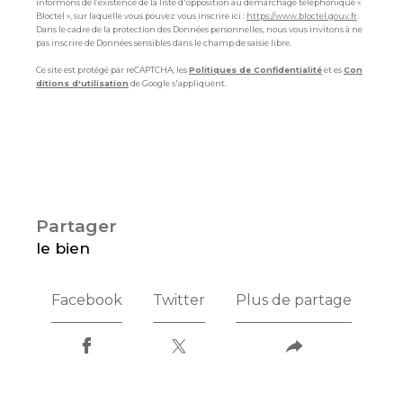
informons de l’existence de la liste d'opposition au démarchage téléphonique «
Bloctel », sur laquelle vous pouvez vous inscrire ici :
https://www.bloctel.gouv.fr
.
Dans le cadre de la protection des Données personnelles, nous vous invitons à ne
pas inscrire de Données sensibles dans le champ de saisie libre.
Ce site est protégé par reCAPTCHA, les
Politiques de Confidentialité
et es
Con
ditions d'utilisation
de Google s'appliquent.
partager
le bien
Facebook
Twitter
Plus de partage