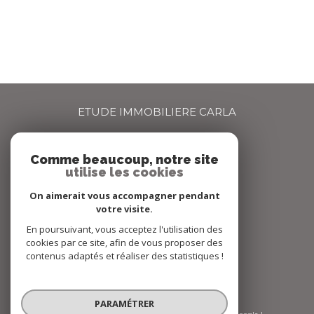
ETUDE IMMOBILIERE CARLA
04 72 66 67 68
Comme beaucoup, notre site
agence@carlaimmo.com
utilise les cookies
159 GRANDE RUE
69600
OULLINS
On aimerait vous accompagner pendant
votre visite.
En poursuivant, vous acceptez l'utilisation des
Nous suivre sur
cookies par ce site, afin de vous proposer des
contenus adaptés et réaliser des statistiques !
PARAMÉTRER