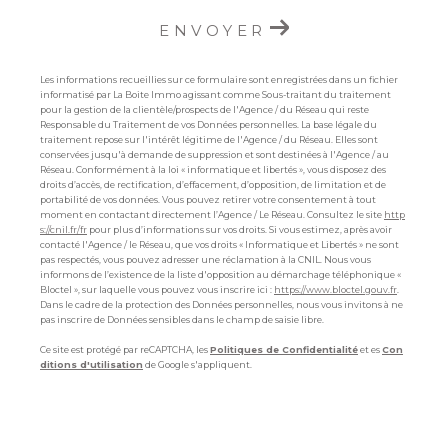
ENVOYER
Les informations recueillies sur ce formulaire sont enregistrées dans un fichier
informatisé par La Boite Immo agissant comme Sous-traitant du traitement
pour la gestion de la clientèle/prospects de l'Agence / du Réseau qui reste
Responsable du Traitement de vos Données personnelles. La base légale du
traitement repose sur l'intérêt légitime de l'Agence / du Réseau. Elles sont
conservées jusqu'à demande de suppression et sont destinées à l'Agence / au
Réseau. Conformément à la loi « informatique et libertés », vous disposez des
droits d’accès, de rectification, d’effacement, d’opposition, de limitation et de
portabilité de vos données. Vous pouvez retirer votre consentement à tout
moment en contactant directement l’Agence / Le Réseau. Consultez le site
http
s://cnil.fr/fr
pour plus d’informations sur vos droits. Si vous estimez, après avoir
contacté l'Agence / le Réseau, que vos droits « Informatique et Libertés » ne sont
pas respectés, vous pouvez adresser une réclamation à la CNIL. Nous vous
informons de l’existence de la liste d'opposition au démarchage téléphonique «
Bloctel », sur laquelle vous pouvez vous inscrire ici :
https://www.bloctel.gouv.fr
.
Dans le cadre de la protection des Données personnelles, nous vous invitons à ne
pas inscrire de Données sensibles dans le champ de saisie libre.
Ce site est protégé par reCAPTCHA, les
Politiques de Confidentialité
et es
Con
ditions d'utilisation
de Google s'appliquent.