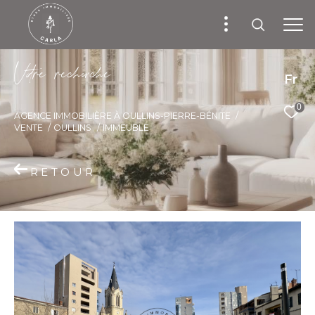
V
o
r
e
r
e
c
e
c
e
Fr
0
AGENCE IMMOBILIÈRE À OULLINS-PIERRE-BÉNITE
VENTE
OULLINS
IMMEUBLE
RETOUR