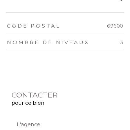
TRAD_ZEPHYR_Caracteristique
TRAD_ZEPHYR_Valeurs
CODE POSTAL
69600
NOMBRE DE NIVEAUX
3
CONTACTER
pour ce bien
L'agence