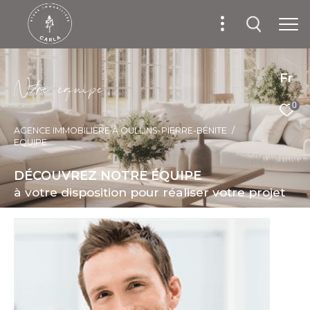
Fr
N
o
r
e
é
q
u
i
p
e
0
AGENCE IMMOBILIÈRE À OULLINS-PIERRE-BÉNITE
EQUIPE
DÉCOUVREZ NOTRE ÉQUIPE
à votre disposition pour réaliser votre projet