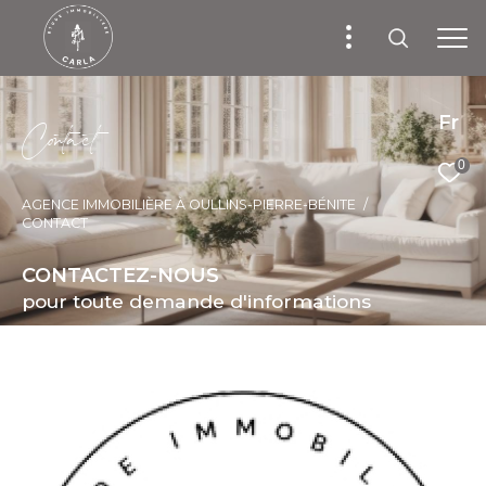
Fr
C
o
t
a
c
t
0
AGENCE IMMOBILIÈRE À OULLINS-PIERRE-BÉNITE
CONTACT
CONTACTEZ-NOUS
pour toute demande d'informations